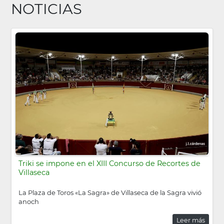
NOTICIAS
Triki se impone en el XIII Concurso de Recortes de
Villaseca
La Plaza de Toros «La Sagra» de Villaseca de la Sagra vivió
anoch
Leer más