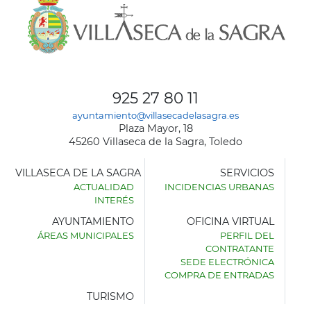
925 27 80 11
ayuntamiento@villasecadelasagra.es
Plaza Mayor, 18
45260 Villaseca de la Sagra, Toledo
VILLASECA DE LA SAGRA
SERVICIOS
ACTUALIDAD
INCIDENCIAS URBANAS
INTERÉS
AYUNTAMIENTO
OFICINA VIRTUAL
ÁREAS MUNICIPALES
PERFIL DEL
AYUNTAMIENTO
CONTRATANTE
DE
SEDE ELECTRÓNICA
VILLASECA
COMPRA DE ENTRADAS
DE
LA
TURISMO
SAGRA