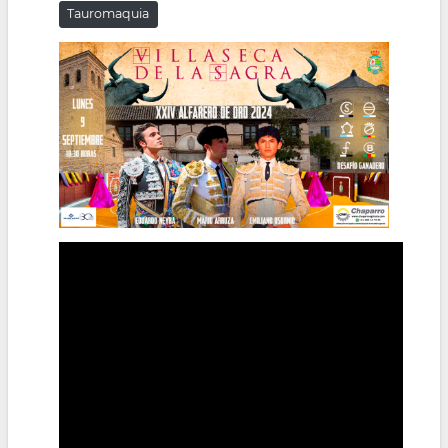
Tauromaquia
la
navegación