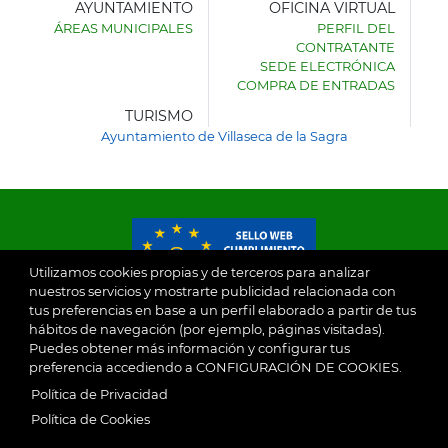
AYUNTAMIENTO
OFICINA VIRTUAL
ÁREAS MUNICIPALES
PERFIL DEL
AYUNTAMIENTO
CONTRATANTE
DE
SEDE ELECTRÓNICA
VILLASECA
COMPRA DE ENTRADAS
DE
LA
TURISMO
SAGRA
Ayuntamiento de Villaseca de la Sagra
Utilizamos cookies propias y de terceros para analizar
nuestros servicios y mostrarte publicidad relacionada con
tus preferencias en base a un perfil elaborado a partir de tus
© 2026
hábitos de navegación (por ejemplo, páginas visitadas).
Puedes obtener más información y configurar tus
preferencia accediendo a CONFIGURACIÓN DE COOKIES.
Ayuntamiento de Villaseca de la Sagra
Aviso Legal
Política de Privacidad
SubFooter
Política de Cookies