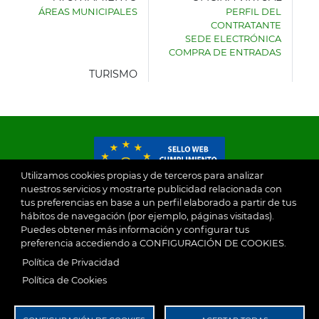
ÁREAS MUNICIPALES
PERFIL DEL
AYUNTAMIENTO
CONTRATANTE
DE
SEDE ELECTRÓNICA
VILLASECA
COMPRA DE ENTRADAS
DE
LA
TURISMO
SAGRA
Utilizamos cookies propias y de terceros para analizar
nuestros servicios y mostrarte publicidad relacionada con
tus preferencias en base a un perfil elaborado a partir de tus
© 2026
hábitos de navegación (por ejemplo, páginas visitadas).
Puedes obtener más información y configurar tus
preferencia accediendo a CONFIGURACIÓN DE COOKIES.
Ayuntamiento de Villaseca de la Sagra
Aviso Legal
Política de Privacidad
SubFooter
Política de Cookies
Política de Privacidad
RGPD