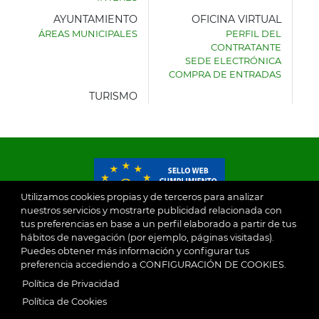
AYUNTAMIENTO
OFICINA VIRTUAL
ÁREAS MUNICIPALES
PERFIL DEL
AYUNTAMIENTO
CONTRATANTE
DE
SEDE ELECTRÓNICA
VILLASECA
COMPRA DE ENTRADAS
DE
LA
TURISMO
SAGRA
Utilizamos cookies propias y de terceros para analizar
nuestros servicios y mostrarte publicidad relacionada con
tus preferencias en base a un perfil elaborado a partir de tus
© 2026
hábitos de navegación (por ejemplo, páginas visitadas).
Puedes obtener más información y configurar tus
preferencia accediendo a CONFIGURACIÓN DE COOKIES.
Ayuntamiento de Villaseca de la Sagra
Aviso Legal
Política de Privacidad
SubFooter
Política de Cookies