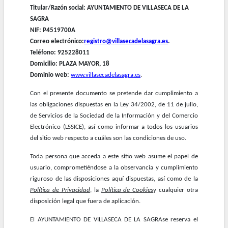
Titular/Razón social: AYUNTAMIENTO DE VILLASECA DE LA
la
SAGRA
navegación
NIF: P4519700A
Correo electrónico:
registro@villasecadelasagra.es
.
Teléfono: 925228011
Domicilio: PLAZA MAYOR, 18
Dominio web:
www.villasecadelasagra.es
.
Con el presente documento se pretende dar cumplimiento a
las obligaciones dispuestas en la Ley 34/2002, de 11 de julio,
de Servicios de la Sociedad de la Información y del Comercio
Electrónico (LSSICE), así como informar a todos los usuarios
del sitio web respecto a cuáles son las condiciones de uso.
Toda persona que acceda a este sitio web asume el papel de
usuario, comprometiéndose a la observancia y cumplimiento
riguroso de las disposiciones aquí dispuestas, así como de la
Política de Privacidad
, la
Política de Cookies
y cualquier otra
disposición legal que fuera de aplicación.
El AYUNTAMIENTO DE VILLASECA DE LA SAGRAse reserva el