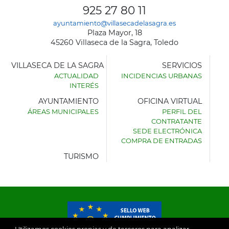
925 27 80 11
ayuntamiento@villasecadelasagra.es
Plaza Mayor, 18
45260 Villaseca de la Sagra, Toledo
VILLASECA DE LA SAGRA
SERVICIOS
ACTUALIDAD
INCIDENCIAS URBANAS
INTERÉS
AYUNTAMIENTO
OFICINA VIRTUAL
ÁREAS MUNICIPALES
PERFIL DEL
AYUNTAMIENTO
CONTRATANTE
DE
SEDE ELECTRÓNICA
VILLASECA
COMPRA DE ENTRADAS
DE
LA
TURISMO
SAGRA
Utilizamos cookies propias y de terceros para analizar