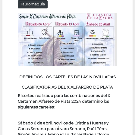
Tauromaquia
la
navegación
DEFINIDOS LOS CARTELES DE LAS NOVILLADAS
CLASIFICATORIAS DEL X ALFARERO DE PLATA
El sorteo realizado para las combinaciones del X
Certamen Alfarero de Plata 2024 determinó los
siguientes carteles:
Sábado 6 de abril, novillos de Cristina Huertas y
Carlos Serrano para Álvaro Serrano, Raúl Pérez,
Simón Andreu, Mario Vilau, Javier Ragel y Jorge