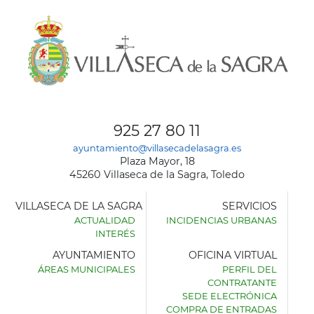
925 27 80 11
ayuntamiento@villasecadelasagra.es
Plaza Mayor, 18
45260 Villaseca de la Sagra, Toledo
VILLASECA DE LA SAGRA
SERVICIOS
ACTUALIDAD
INCIDENCIAS URBANAS
INTERÉS
AYUNTAMIENTO
OFICINA VIRTUAL
ÁREAS MUNICIPALES
PERFIL DEL
AYUNTAMIENTO
CONTRATANTE
DE
SEDE ELECTRÓNICA
VILLASECA
COMPRA DE ENTRADAS