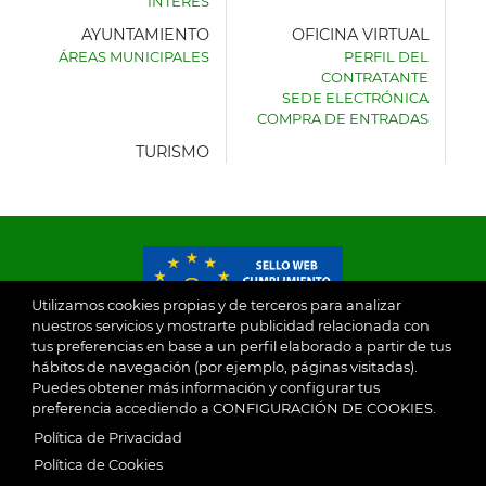
INTERÉS
AYUNTAMIENTO
OFICINA VIRTUAL
ÁREAS MUNICIPALES
PERFIL DEL
AYUNTAMIENTO
CONTRATANTE
DE
SEDE ELECTRÓNICA
VILLASECA
COMPRA DE ENTRADAS
DE
LA
TURISMO
SAGRA
Utilizamos cookies propias y de terceros para analizar
nuestros servicios y mostrarte publicidad relacionada con
tus preferencias en base a un perfil elaborado a partir de tus
© 2026
hábitos de navegación (por ejemplo, páginas visitadas).
Puedes obtener más información y configurar tus
preferencia accediendo a CONFIGURACIÓN DE COOKIES.
Ayuntamiento de Villaseca de la Sagra
Aviso Legal
Política de Privacidad
SubFooter
Política de Cookies