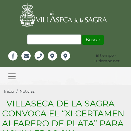
Pasar
al
contenido
principal
Buscar
El tiempo -
Información
Tutiempo.net
Facebook
Email
Teléfono
Localización
Instagram
Header
Main
navigation
Sobrescribir
Inicio
Noticias
enlaces
VILLASECA DE LA SAGRA
de
CONVOCA EL “XI CERTAMEN
ayuda
ALFARERO DE PLATA” PARA
a