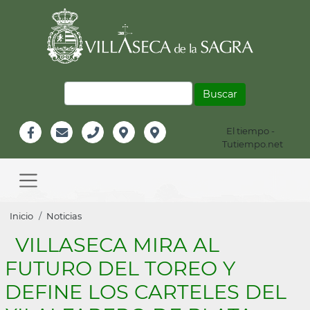
Pasar
al
contenido
principal
Buscar
El tiempo -
Información
Tutiempo.net
Facebook
Email
Teléfono
Localización
Instagram
Header
Main
navigation
Sobrescribir
Inicio
Noticias
enlaces
VILLASECA MIRA AL
de
FUTURO DEL TOREO Y
ayuda
DEFINE LOS CARTELES DEL
a