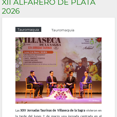
XII ALFARERO DE PLATA
la
2026
navegación
Tauromaquia
Tauromaquia
Las
XXV Jornadas Taurinas de Villaseca de la Sagra
vivieron en
la tarde del lunes 2 de marzo una jornada centrada en el