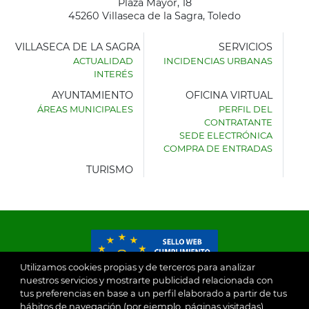
Plaza Mayor, 18
45260 Villaseca de la Sagra, Toledo
VILLASECA DE LA SAGRA
SERVICIOS
ACTUALIDAD
INCIDENCIAS URBANAS
INTERÉS
AYUNTAMIENTO
OFICINA VIRTUAL
ÁREAS MUNICIPALES
PERFIL DEL
AYUNTAMIENTO
CONTRATANTE
DE
SEDE ELECTRÓNICA
VILLASECA
COMPRA DE ENTRADAS
DE
LA
TURISMO
SAGRA
Utilizamos cookies propias y de terceros para analizar
nuestros servicios y mostrarte publicidad relacionada con
tus preferencias en base a un perfil elaborado a partir de tus
© 2026
hábitos de navegación (por ejemplo, páginas visitadas).