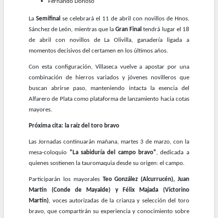
Fernando Donoso
La
Semifinal
se celebrará el 11 de abril con novillos de Hnos.
Sánchez de León, mientras que la
Gran Final
tendrá lugar el 18
de abril con novillos de La Olivilla, ganadería ligada a
momentos decisivos del certamen en los últimos años.
Con esta configuración, Villaseca vuelve a apostar por una
combinación de hierros variados y jóvenes novilleros que
buscan abrirse paso, manteniendo intacta la esencia del
Alfarero de Plata como plataforma de lanzamiento hacia cotas
mayores.
Próxima cita: la raíz del toro bravo
Las Jornadas continuarán mañana, martes 3 de marzo, con la
mesa-coloquio
“La sabiduría del campo bravo”
, dedicada a
quienes sostienen la tauromaquia desde su origen: el campo.
Participarán los mayorales
Teo González (Alcurrucén), Juan
Martín (Conde de Mayalde) y Félix Majada (Victorino
Martín)
, voces autorizadas de la crianza y selección del toro
bravo, que compartirán su experiencia y conocimiento sobre