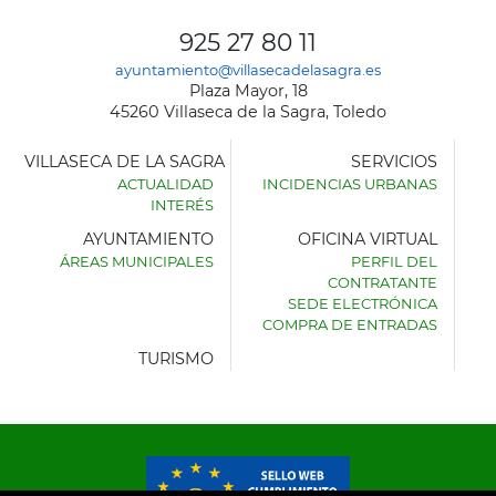
925 27 80 11
ayuntamiento@villasecadelasagra.es
Plaza Mayor, 18
45260 Villaseca de la Sagra, Toledo
VILLASECA DE LA SAGRA
SERVICIOS
ACTUALIDAD
INCIDENCIAS URBANAS
INTERÉS
AYUNTAMIENTO
OFICINA VIRTUAL
ÁREAS MUNICIPALES
PERFIL DEL
AYUNTAMIENTO
CONTRATANTE
DE
SEDE ELECTRÓNICA
VILLASECA
COMPRA DE ENTRADAS
DE
LA
TURISMO
SAGRA