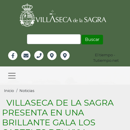
Pasar
al
contenido
principal
Buscar
El tiempo -
Información
Tutiempo.net
Facebook
Email
Teléfono
Localización
Instagram
Header
Main
navigation
Sobrescribir
Inicio
Noticias
enlaces
VILLASECA DE LA SAGRA
de
PRESENTA EN UNA
ayuda
BRILLANTE GALA LOS
a