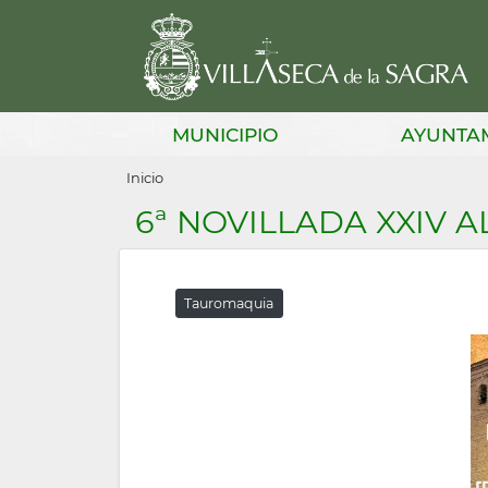
Pasar
al
contenido
principal
Main
MUNICIPIO
AYUNTA
navigation
Sobrescribir
Inicio
enlaces
6ª NOVILLADA XXIV 
de
ayuda
Tauromaquia
a
la
navegación