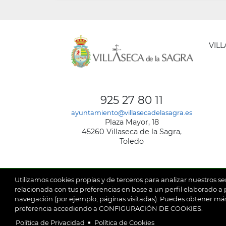
VIL
AYUNT
DE
925 27 80 11
VILLA
ayuntamiento@villasecadelasagra.es
DE
Plaza Mayor, 18
LA
45260 Villaseca de la Sagra,
SAGRA
Toledo
Utilizamos cookies propias y de terceros para analizar nuestros se
relacionada con tus preferencias en base a un perfil elaborado a p
navegación (por ejemplo, páginas visitadas). Puedes obtener más
© 2026
Ay
SubFooter
preferencia accediendo a CONFIGURACIÓN DE COOKIES.
Política de Privacidad
Política de Cookies