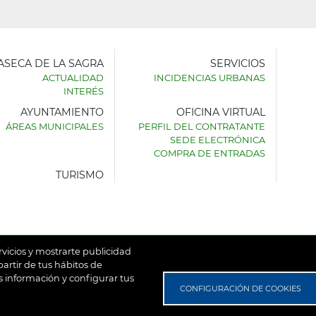
LASECA DE LA SAGRA
SERVICIOS
ACTUALIDAD
INCIDENCIAS URBANAS
INTERÉS
AYUNTAMIENTO
OFICINA VIRTUAL
AMIENTO
ÁREAS MUNICIPALES
PERFIL DEL CONTRATANTE
SEDE ELECTRÓNICA
SECA
COMPRA DE ENTRADAS
TURISMO
rvicios y mostrarte publicidad
artir de tus hábitos de
 información y configurar tus
untamiento de Villaseca de la Sagra
Aviso Legal
Política de
CONFIGURACIÓN DE COOKIES