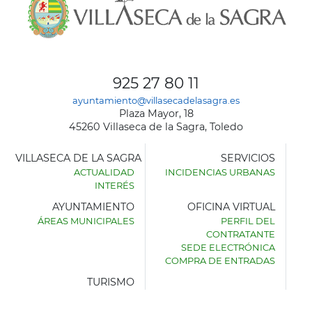
925 27 80 11
ayuntamiento@villasecadelasagra.es
Plaza Mayor, 18
45260 Villaseca de la Sagra, Toledo
VILLASECA DE LA SAGRA
SERVICIOS
ACTUALIDAD
INCIDENCIAS URBANAS
INTERÉS
AYUNTAMIENTO
OFICINA VIRTUAL
ÁREAS MUNICIPALES
PERFIL DEL
AYUNTAMIENTO
CONTRATANTE
DE
SEDE ELECTRÓNICA
VILLASECA
COMPRA DE ENTRADAS
DE
LA
TURISMO
SAGRA