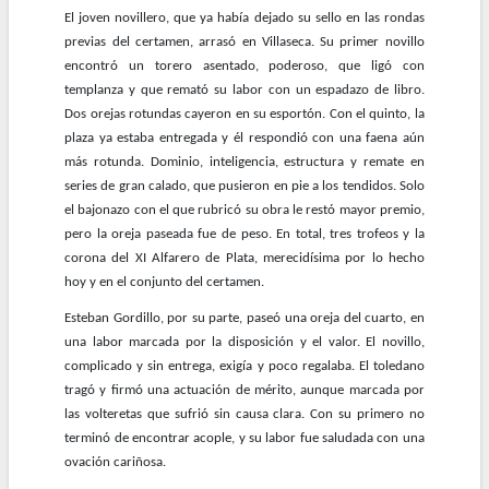
El joven novillero, que ya había dejado su sello en las rondas
previas del certamen, arrasó en Villaseca. Su primer novillo
encontró un torero asentado, poderoso, que ligó con
templanza y que remató su labor con un espadazo de libro.
Dos orejas rotundas cayeron en su esportón. Con el quinto, la
plaza ya estaba entregada y él respondió con una faena aún
más rotunda. Dominio, inteligencia, estructura y remate en
series de gran calado, que pusieron en pie a los tendidos. Solo
el bajonazo con el que rubricó su obra le restó mayor premio,
pero la oreja paseada fue de peso. En total, tres trofeos y la
corona del XI Alfarero de Plata, merecidísima por lo hecho
hoy y en el conjunto del certamen.
Esteban Gordillo, por su parte, paseó una oreja del cuarto, en
una labor marcada por la disposición y el valor. El novillo,
complicado y sin entrega, exigía y poco regalaba. El toledano
tragó y firmó una actuación de mérito, aunque marcada por
las volteretas que sufrió sin causa clara. Con su primero no
terminó de encontrar acople, y su labor fue saludada con una
ovación cariñosa.