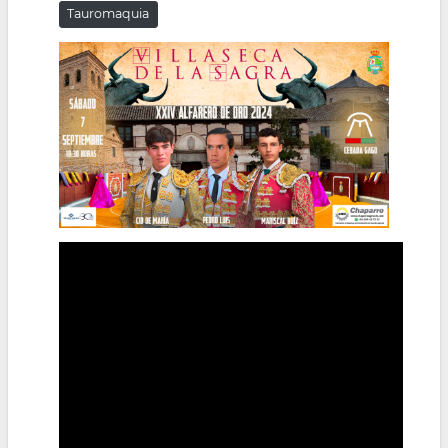
Tauromaquia
la
navegación