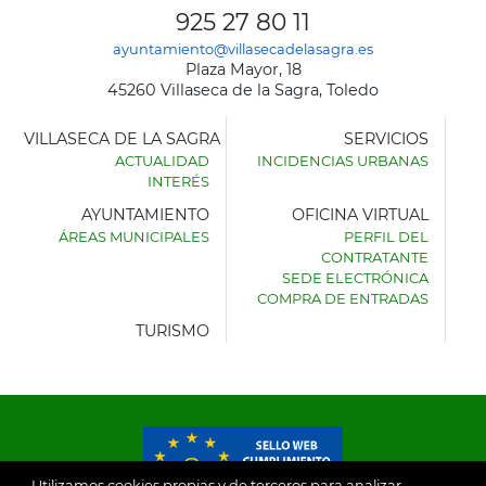
925 27 80 11
ayuntamiento@villasecadelasagra.es
Plaza Mayor, 18
45260 Villaseca de la Sagra, Toledo
VILLASECA DE LA SAGRA
SERVICIOS
ACTUALIDAD
INCIDENCIAS URBANAS
INTERÉS
AYUNTAMIENTO
OFICINA VIRTUAL
ÁREAS MUNICIPALES
PERFIL DEL
AYUNTAMIENTO
CONTRATANTE
DE
SEDE ELECTRÓNICA
VILLASECA
COMPRA DE ENTRADAS
DE
LA
TURISMO
SAGRA
Utilizamos cookies propias y de terceros para analizar