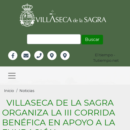
Pasar
al
contenido
principal
Buscar
El tiempo -
Información
Tutiempo.net
Facebook
Email
Teléfono
Localización
Instagram
Header
Main
navigation
Sobrescribir
Inicio
Noticias
enlaces
VILLASECA DE LA SAGRA
de
ORGANIZA LA III CORRIDA
ayuda
BENÉFICA EN APOYO A LA
a