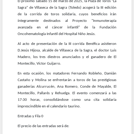
El próximo sábado 15 de marzo de 2025, la Plaza de Toros “La
Sagra” de Villaseca de la Sagra (Toledo) acogerá la III edición
de la corrida de toros solidaria, cuyos beneficios irán
íntegramente destinados al Proyecto "Inmunoterapia
avanzada en el cáncer infantil" de la Fundación
Oncohematología Infantil del Hospital Niño Jesús.
Al acto de presentación de la III corrida Benéfica asistieron
D.Jesús Hijosa, alcalde de Villaseca de la Sagra, el doctor Luis
Madero, los tres diestros anunciados y el ganadero de El
Montecillo, Víctor Guijarro.
En esta ocasión, los matadores Fernando Robleño, Damián
Castaño y Molina se enfrentarán a toros de las prestigiosas
ganaderías Alcurrucén, Ana Romero, Conde de Mayalde, El
Montecillo, Pallarés y Rehuelga. El evento comenzará a las
17:30 horas, consolidándose como una cita solidaria
imprescindible en el calendario taurino.
Entradas y Fila 0
El precio de las entradas será de: