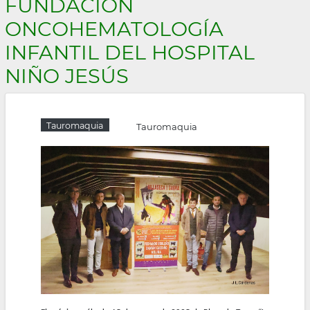
FUNDACIÓN
la
ONCOHEMATOLOGÍA
navegación
INFANTIL DEL HOSPITAL
NIÑO JESÚS
Tauromaquia
Tauromaquia