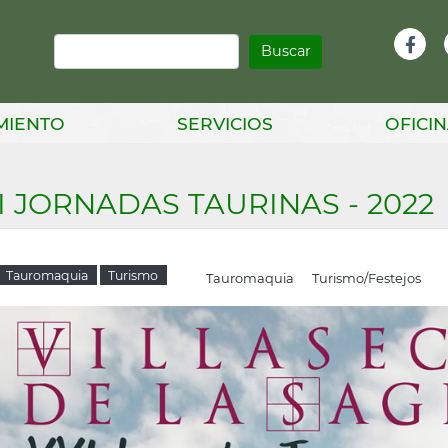
Buscar
Infor
Facebook
Head
MIENTO
SERVICIOS
OFICIN
I JORNADAS TAURINAS - 2022
Tauromaquia
Turismo
Tauromaquia
Turismo/Festejos