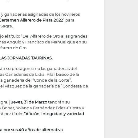
 y ganaderías asignadas de los novilleros
 Certamen Alfarero de Plata 2022
” para
 Sagra.
el título: “Del Alfarero de Oro a las grandes
omás Angulo y Francisco de Manuel que en su
farero de Oro.
LAS JORNADAS TAURINAS.
án su protagonismo las ganaderías del
as Ganaderías de Lidia. Pilar básico de la
a ganadería del “Conde de la Corte”,
nuel Vázquez de la ganadería de “Condessa de
agra,
jueves, 31 de Marzo
tendrán su
ra Bonet, Yolanda Fernández Fdez-Cuesta y
á por título:
“Afición, Integridad y variedad
 por sus 40 años de alternativa
.