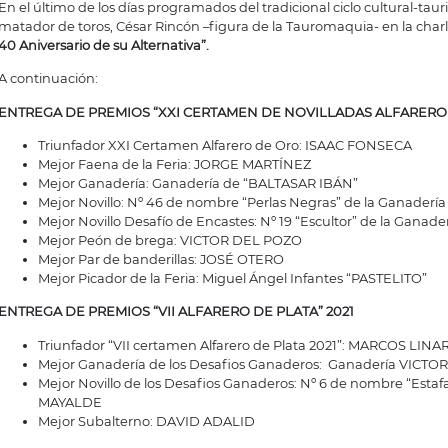
En el último de los días programados del tradicional ciclo cultural-taur
matador de toros, César Rincón –figura de la Tauromaquia- en la charla-
40 Aniversario de su Alternativa”.
A continuación:
ENTREGA DE PREMIOS “XXI CERTAMEN DE NOVILLADAS ALFARERO 
Triunfador XXI Certamen Alfarero de Oro: ISAAC FONSECA
Mejor Faena de la Feria: JORGE MARTÍNEZ
Mejor Ganadería: Ganadería de “BALTASAR IBÁN”
Mejor Novillo: Nº 46 de nombre “Perlas Negras” de la Ganaderí
Mejor Novillo Desafío de Encastes: Nº 19 “Escultor” de la Gan
Mejor Peón de brega: VICTOR DEL POZO
Mejor Par de banderillas: JOSÉ OTERO
Mejor Picador de la Feria: Miguel Ángel Infantes “PASTELITO”
ENTREGA DE PREMIOS “VII ALFARERO DE PLATA” 2021
Triunfador “VII certamen Alfarero de Plata 2021”: MARCOS LINA
Mejor Ganadería de los Desafios Ganaderos: Ganadería VICT
Mejor Novillo de los Desafios Ganaderos: Nº 6 de nombre “Est
MAYALDE
Mejor Subalterno: DAVID ADALID