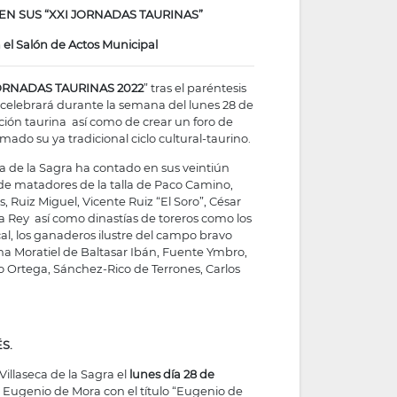
EN SUS “XXI JORNADAS TAURINAS”
n el Salón de Actos Municipal
JORNADAS TAURINAS 2022
” tras el paréntesis
e celebrará durante la semana del lunes 28 de
fición taurina así como de crear un foro de
mado su ya tradicional ciclo cultural-taurino.
eca de la Sagra ha contado en sus veintiún
sde matadores de la talla de Paco Camino,
s, Ruiz Miguel, Vicente Ruiz “El Soro”, César
ca Rey así como dinastías de toreros como los
al, los ganaderos ilustre del campo bravo
na Moratiel de Baltasar Ibán, Fuente Ymbro,
do Ortega, Sánchez-Rico de Terrones, Carlos
S.
illaseca de la Sagra el
lunes día 28 de
 Eugenio de Mora con el título “Eugenio de