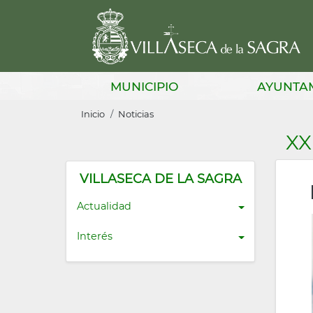
Pasar
al
contenido
principal
Main
MUNICIPIO
AYUNTA
navigation
Sobrescribir
Inicio
Noticias
enlaces
XX
de
ayuda
VILLASECA DE LA SAGRA
a
Actualidad
la
Interés
navegación