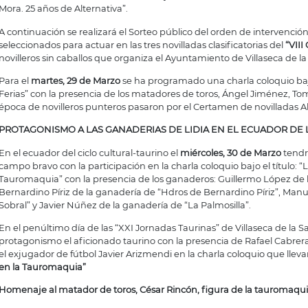
Mora. 25 años de Alternativa”.
A continuación se realizará el Sorteo público del orden de intervención
seleccionados para actuar en las tres novilladas clasificatorias del
“VIII
novilleros sin caballos que organiza el Ayuntamiento de Villaseca de la
Para el
martes, 29 de Marzo
se ha programado una charla coloquio bajo 
Ferias” con la presencia de los matadores de toros, Ángel Jiménez, T
época de novilleros punteros pasaron por el Certamen de novilladas Al
PROTAGONISMO A LAS GANADERIAS DE LIDIA EN EL ECUADOR DE 
En el ecuador del ciclo cultural-taurino el
miércoles, 30 de Marzo
tendr
campo bravo con la participación en la charla coloquio bajo el título: “L
Tauromaquia” con la presencia de los ganaderos: Guillermo López de l
Bernardino Píriz de la ganadería de “Hdros de Bernardino Píriz”, Ma
Sobral” y Javier Núñez de la ganadería de “La Palmosilla”.
En el penúltimo día de las “XXI Jornadas Taurinas” de Villaseca de la S
protagonismo el aficionado taurino con la presencia de Rafael Cabre
el exjugador de fútbol Javier Arizmendi en la charla coloquio que llevar
en la Tauromaquia”
Homenaje al matador de toros, César Rincón, figura de la tauromaquia