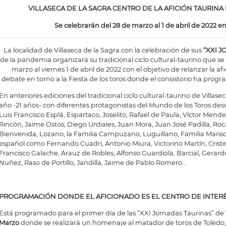
VILLASECA DE LA SAGRA CENTRO DE LA AFICIÓN TAURINA 
Se celebrarán del 28 de marzo al 1 de abril de 2022 e
La localidad de Villaseca de la Sagra con la celebración de sus
“XXI 
de la pandemia organizará su tradicional ciclo cultural-taurino que s
marzo al viernes 1 de abril de 2022 con el objetivo de relanzar la a
debate en torno a la Fiesta de los toros donde el consistorio ha progra
En anteriores ediciones del tradicional ciclo cultural-taurino de Villas
año -21 años- con diferentes protagonistas del Mundo de los Toros de
Luis Francisco Esplá, Espartaco, Joselito, Rafael de Paula, Víctor Mende
Rincón, Jaime Ostos, Diego Urdiales, Juan Mora, Juan José Padilla, Ro
Bienvenida, Lozano, la Familia Campuzano, Luguillano, Familia Marisc
español como Fernando Cuadri, Antonio Miura, Victorino Martín, Cristi
Francisco Galache, Arauz de Robles, Alfonso Guardiola, Barcial, Gerar
Nuñez, Raso de Portillo, Jandilla, Jaime de Pablo Romero…
PROGRAMACIÓN DONDE EL AFICIONADO ES EL CENTRO DE INTERÉ
Está programado para el primer día de las “XXI Jornadas Taurinas” de V
Marzo
donde se realizará un homenaje al matador de toros de Toledo,