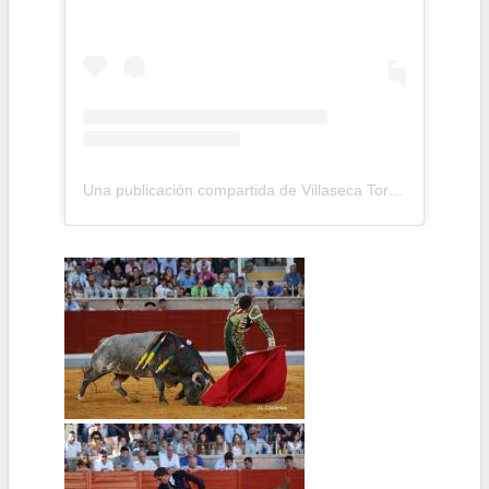
Una publicación compartida de Villaseca Toros (@villaseca__toros)