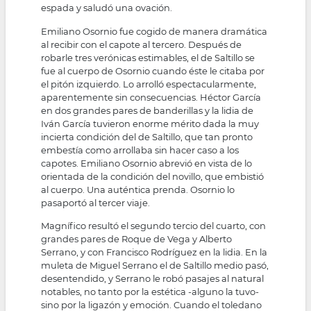
espada y saludó una ovación.
Emiliano Osornio fue cogido de manera dramática
al recibir con el capote al tercero. Después de
robarle tres verónicas estimables, el de Saltillo se
fue al cuerpo de Osornio cuando éste le citaba por
el pitón izquierdo. Lo arrolló espectacularmente,
aparentemente sin consecuencias. Héctor García
en dos grandes pares de banderillas y la lidia de
Iván García tuvieron enorme mérito dada la muy
incierta condición del de Saltillo, que tan pronto
embestía como arrollaba sin hacer caso a los
capotes. Emiliano Osornio abrevió en vista de lo
orientada de la condición del novillo, que embistió
al cuerpo. Una auténtica prenda. Osornio lo
pasaportó al tercer viaje.
Magnífico resultó el segundo tercio del cuarto, con
grandes pares de Roque de Vega y Alberto
Serrano, y con Francisco Rodríguez en la lidia. En la
muleta de Miguel Serrano el de Saltillo medio pasó,
desentendido, y Serrano le robó pasajes al natural
notables, no tanto por la estética -alguno la tuvo-
sino por la ligazón y emoción. Cuando el toledano