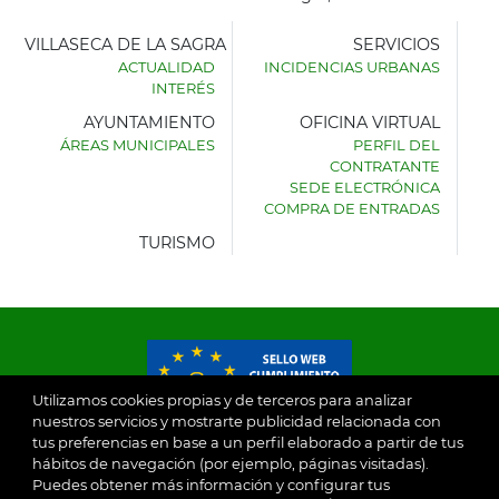
VILLASECA DE LA SAGRA
SERVICIOS
ACTUALIDAD
INCIDENCIAS URBANAS
INTERÉS
AYUNTAMIENTO
OFICINA VIRTUAL
ÁREAS MUNICIPALES
PERFIL DEL
AYUNTAMIENTO
CONTRATANTE
DE
SEDE ELECTRÓNICA
VILLASECA
COMPRA DE ENTRADAS
DE
LA
TURISMO
SAGRA
Utilizamos cookies propias y de terceros para analizar
nuestros servicios y mostrarte publicidad relacionada con
tus preferencias en base a un perfil elaborado a partir de tus
© 2026
hábitos de navegación (por ejemplo, páginas visitadas).
Puedes obtener más información y configurar tus