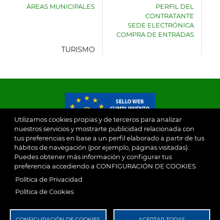
ÁREAS MUNICIPALES
PERFIL DEL
AYUNTAMIENTO
CONTRATANTE
DE
SEDE ELECTRÓNICA
VILLASECA
COMPRA DE ENTRADAS
DE
LA
TURISMO
SAGRA
Utilizamos cookies propias y de terceros para analizar
nuestros servicios y mostrarte publicidad relacionada con
tus preferencias en base a un perfil elaborado a partir de tus
© 2026
hábitos de navegación (por ejemplo, páginas visitadas).
Puedes obtener más información y configurar tus
preferencia accediendo a CONFIGURACIÓN DE COOKIES.
Ayuntamiento de Villaseca de la Sagra
Aviso Legal
Política de Privacidad
SubFooter
Política de Cookies
Política de Privacidad
RGPD
CONFIGURACIÓN DE COOKIES
ACEPTAR TODAS