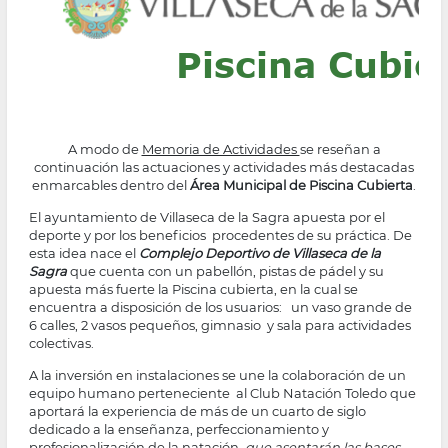
la
navegación
A modo de
Memoria de Actividades
se reseñan a
continuación las actuaciones y actividades más destacadas
enmarcables dentro del
Área Municipal de Piscina Cubierta
.
El ayuntamiento de Villaseca de la Sagra apuesta por el
deporte y por los beneficios procedentes de su práctica. De
esta idea nace el
Complejo Deportivo de Villaseca de la
Sagra
que cuenta con un pabellón, pistas de pádel y su
apuesta más fuerte la Piscina cubierta, en la cual se
encuentra a disposición de los usuarios: un vaso grande de
6 calles, 2 vasos pequeños, gimnasio y sala para actividades
colectivas.
A la inversión en instalaciones se une la colaboración de un
equipo humano perteneciente al Club Natación Toledo que
aportará la experiencia de más de un cuarto de siglo
dedicado a la enseñanza, perfeccionamiento y
profesionalización de la natación,
que asentarán las bases