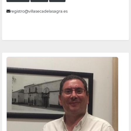
registro@villasecadelasagra.es