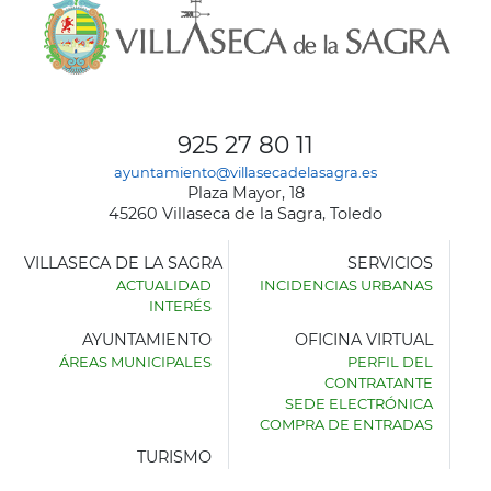
925 27 80 11
ayuntamiento@villasecadelasagra.es
Plaza Mayor, 18
45260 Villaseca de la Sagra, Toledo
VILLASECA DE LA SAGRA
SERVICIOS
ACTUALIDAD
INCIDENCIAS URBANAS
INTERÉS
AYUNTAMIENTO
OFICINA VIRTUAL
ÁREAS MUNICIPALES
PERFIL DEL
AYUNTAMIENTO
CONTRATANTE
DE
SEDE ELECTRÓNICA
VILLASECA
COMPRA DE ENTRADAS
DE
LA
TURISMO
SAGRA