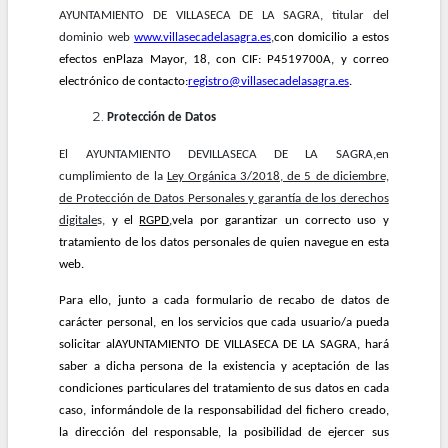
AYUNTAMIENTO DE VILLASECA DE LA SAGRA, titular del
la
dominio web
www.villasecadelasagra.es
,
con domicilio a estos
navegación
efectos enPlaza Mayor, 18, con CIF: P4519700A, y correo
electrónico de contacto:
registro@villasecadelasagra.es
.
Protección de Datos
El AYUNTAMIENTO DEVILLASECA DE LA SAGRA,en
cumplimiento de la
Ley Orgánica 3/2018, de 5 de diciembre,
de Protección de Datos Personales y garantía de los derechos
digitale
s,
y el
RGPD
,vela por garantizar un correcto uso y
tratamiento de los datos personales de quien navegue en esta
web.
Para ello, junto a cada formulario de recabo de datos de
carácter personal, en los servicios que cada usuario/a pueda
solicitar alAYUNTAMIENTO DE VILLASECA DE LA SAGRA, hará
saber a dicha persona de la existencia y aceptación de las
condiciones particulares del tratamiento de sus datos en cada
caso, informándole de la responsabilidad del fichero creado,
la dirección del responsable, la posibilidad de ejercer sus