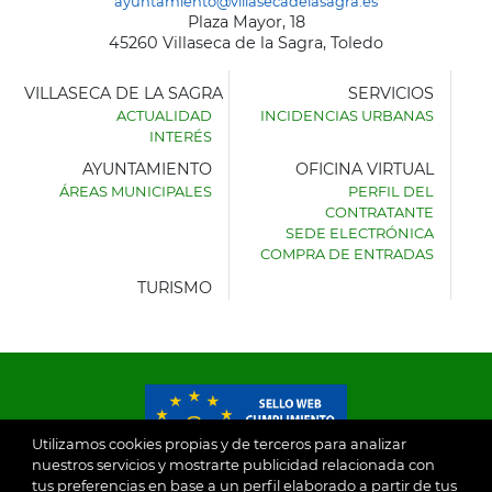
ayuntamiento@villasecadelasagra.es
Plaza Mayor, 18
45260 Villaseca de la Sagra, Toledo
VILLASECA DE LA SAGRA
SERVICIOS
ACTUALIDAD
INCIDENCIAS URBANAS
INTERÉS
AYUNTAMIENTO
OFICINA VIRTUAL
ÁREAS MUNICIPALES
PERFIL DEL
AYUNTAMIENTO
CONTRATANTE
DE
SEDE ELECTRÓNICA
VILLASECA
COMPRA DE ENTRADAS
DE
LA
TURISMO
SAGRA
Utilizamos cookies propias y de terceros para analizar
nuestros servicios y mostrarte publicidad relacionada con
tus preferencias en base a un perfil elaborado a partir de tus