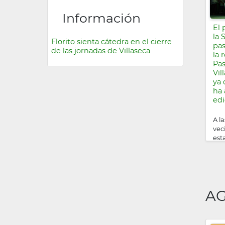
Información
El 
la 
Florito sienta cátedra en el cierre
pas
de las jornadas de Villaseca
la 
Pas
Vil
ya 
ha 
edi
A l
vec
est
his
esc
tra
epi
A