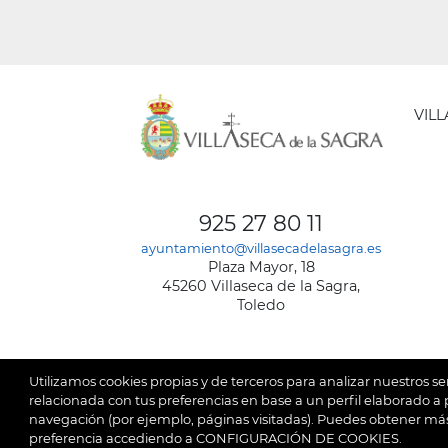
VIL
AYUNT
DE
925 27 80 11
VILLA
ayuntamiento@villasecadelasagra.es
DE
Plaza Mayor, 18
LA
45260 Villaseca de la Sagra,
SAGRA
Toledo
Utilizamos cookies propias y de terceros para analizar nuestros se
relacionada con tus preferencias en base a un perfil elaborado a p
navegación (por ejemplo, páginas visitadas). Puedes obtener más
© 2026
Ay
SubFooter
preferencia accediendo a CONFIGURACIÓN DE COOKIES.