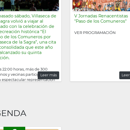
pasado sábado, Villaseca de
V Jornadas Renacentistas
Sagra volvió a viajar al
"Paso de los Comuneros"
ado con la celebración de
recreación histórica “El
VER PROGRAMACIÓN
o de los Comuneros por
laseca de la Sagra”, una cita
consolidada que este año
alcanzado su quinta
ción.
as 22:00 horas, más de 300
inos y vecinas participaron en
Leer más
Leer
a espectacular representación
tórica, dando vida a diferentes
enas y escenarios que
sladaron al público a uno de los
s
GENDA