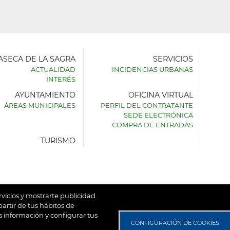
LASECA DE LA SAGRA
SERVICIOS
ACTUALIDAD
INCIDENCIAS URBANAS
INTERÉS
AYUNTAMIENTO
OFICINA VIRTUAL
AMIENTO
ÁREAS MUNICIPALES
PERFIL DEL CONTRATANTE
SEDE ELECTRÓNICA
SECA
COMPRA DE ENTRADAS
TURISMO
rvicios y mostrarte publicidad
artir de tus hábitos de
 información y configurar tus
untamiento de Villaseca de la Sagra
Aviso Legal
Política de
CONFIGURACIÓN DE COOKIES