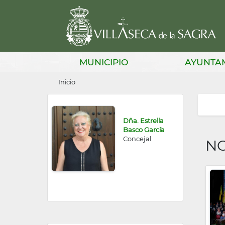
Pasar
al
contenido
principal
Main
MUNICIPIO
AYUNTA
navigation
Sobrescribir
Inicio
enlaces
de
Dña. Estrella
ayuda
Basco García
Concejal
NO
a
la
navegación