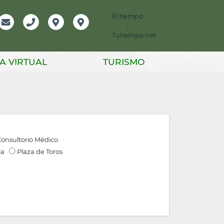
El tiempo
-
mación
Email
Teléfono
Localización
Instagram
Tutiempo.net
er
A VIRTUAL
TURISMO
onsultorio Médico
ia
Plaza de Toros