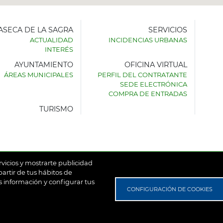
LASECA DE LA SAGRA
SERVICIOS
ACTUALIDAD
INCIDENCIAS URBANAS
INTERÉS
AYUNTAMIENTO
OFICINA VIRTUAL
AMIENTO
ÁREAS MUNICIPALES
PERFIL DEL CONTRATANTE
SEDE ELECTRÓNICA
SECA
COMPRA DE ENTRADAS
TURISMO
rvicios y mostrarte publicidad
artir de tus hábitos de
 información y configurar tus
untamiento de Villaseca de la Sagra
Aviso Legal
Política de
CONFIGURACIÓN DE COOKIES