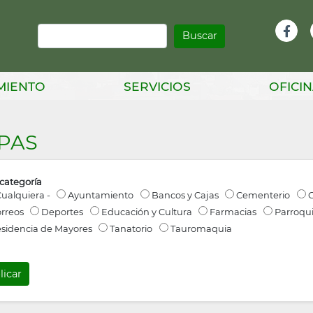
Buscar
Infor
Facebook
Head
MIENTO
SERVICIOS
OFICIN
PAS
 categoría
Cualquiera -
Ayuntamiento
Bancos y Cajas
Cementerio
C
rreos
Deportes
Educación y Cultura
Farmacias
Parroqu
sidencia de Mayores
Tanatorio
Tauromaquia