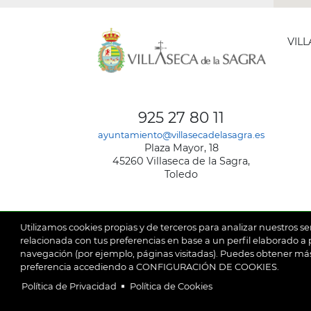
VIL
AYUNT
DE
925 27 80 11
VILLA
ayuntamiento@villasecadelasagra.es
DE
Plaza Mayor, 18
LA
45260 Villaseca de la Sagra,
SAGRA
Toledo
Utilizamos cookies propias y de terceros para analizar nuestros se
relacionada con tus preferencias en base a un perfil elaborado a p
navegación (por ejemplo, páginas visitadas). Puedes obtener más
© 2026
Ay
SubFooter
preferencia accediendo a CONFIGURACIÓN DE COOKIES.
Política de Privacidad
Política de Cookies