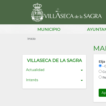
Pasar
al
contenido
principal
Main
MUNICIPIO
AYUNTA
navigation
Sobrescribir
Inicio
enlaces
MA
de
ayuda
VILLASECA DE LA SAGRA
Elija
- 
a
Actualidad
Co
la
Re
Interés
navegación