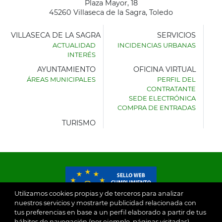
Plaza Mayor, 18
45260 Villaseca de la Sagra, Toledo
VILLASECA DE LA SAGRA
SERVICIOS
ACTUALIDAD
INCIDENCIAS URBANAS
INTERÉS
AYUNTAMIENTO
OFICINA VIRTUAL
ÁREAS MUNICIPALES
PERFIL DEL
AYUNTAMIENTO
CONTRATANTE
DE
SEDE ELECTRÓNICA
VILLASECA
COMPRA DE ENTRADAS
DE
LA
TURISMO
SAGRA
Utilizamos cookies propias y de terceros para analizar
nuestros servicios y mostrarte publicidad relacionada con
tus preferencias en base a un perfil elaborado a partir de tus
© 2026
hábitos de navegación (por ejemplo, páginas visitadas).