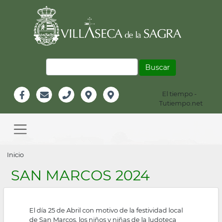
Pasar
al
contenido
principal
Buscar
El tiempo -
Información
Tutiempo.net
Facebook
Email
Teléfono
Localización
Instagram
Header
Main
navigation
Sobrescribir
Inicio
enlaces
SAN MARCOS 2024
de
ayuda
El día 25 de Abril con motivo de la festividad local
a
de San Marcos, los niños y niñas de la ludoteca