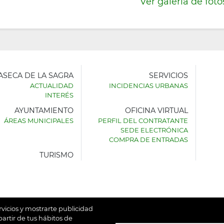
Ver galería de foto
LASECA DE LA SAGRA
SERVICIOS
ACTUALIDAD
INCIDENCIAS URBANAS
INTERÉS
AYUNTAMIENTO
OFICINA VIRTUAL
AMIENTO
ÁREAS MUNICIPALES
PERFIL DEL CONTRATANTE
SEDE ELECTRÓNICA
SECA
COMPRA DE ENTRADAS
TURISMO
rvicios y mostrarte publicidad
artir de tus hábitos de