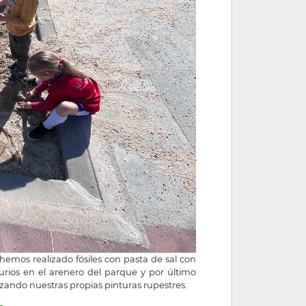
emos realizado fósiles con pasta de sal con
rios en el arenero del parque y por último
izando nuestras propias pinturas rupestres.