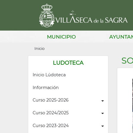
Pasar
al
contenido
principal
Main
MUNICIPIO
AYUNTA
navigation
Sobrescribir
Inicio
enlaces
S
LUDOTECA
de
Inicio Lúdoteca
ayuda
a
Información
la
Curso 2025-2026
navegación
Curso 2024/2025
Curso 2023-2024