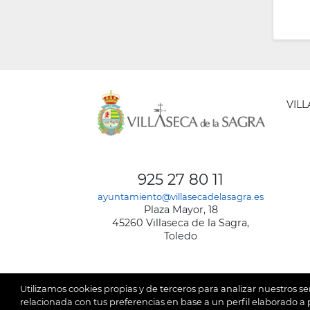
VIL
AYUNT
DE
925 27 80 11
VILLA
ayuntamiento@villasecadelasagra.es
DE
Plaza Mayor, 18
LA
45260 Villaseca de la Sagra,
SAGRA
Toledo
Utilizamos cookies propias y de terceros para analizar nuestros se
relacionada con tus preferencias en base a un perfil elaborado a p