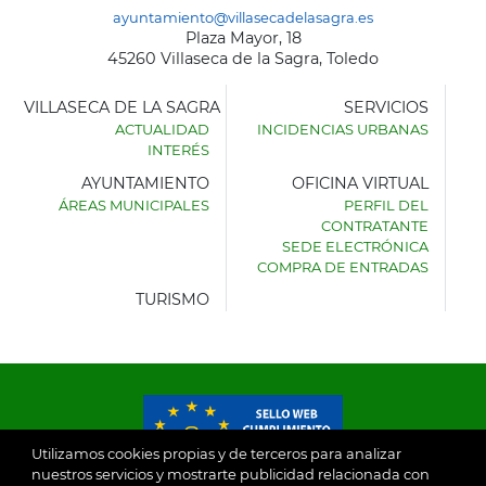
ayuntamiento@villasecadelasagra.es
Plaza Mayor, 18
45260 Villaseca de la Sagra, Toledo
VILLASECA DE LA SAGRA
SERVICIOS
ACTUALIDAD
INCIDENCIAS URBANAS
INTERÉS
AYUNTAMIENTO
OFICINA VIRTUAL
ÁREAS MUNICIPALES
PERFIL DEL
AYUNTAMIENTO
CONTRATANTE
DE
SEDE ELECTRÓNICA
VILLASECA
COMPRA DE ENTRADAS
DE
LA
TURISMO
SAGRA
Utilizamos cookies propias y de terceros para analizar
nuestros servicios y mostrarte publicidad relacionada con