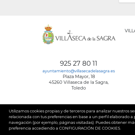
VIL
AYUNT
DE
925 27 80 11
VILLA
ayuntamiento@villasecadelasagra.es
DE
Plaza Mayor, 18
LA
45260 Villaseca de la Sagra,
SAGRA
Toledo
Utilizamos cookies propias y de terceros para analizar nuestros se
relacionada con tus preferencias en base a un perfil elaborado a p
navegación (por ejemplo, páginas visitadas). Puedes obtener más
© 2026
Ay
SubFooter
preferencia accediendo a CONFIGURACIÓN DE COOKIES.