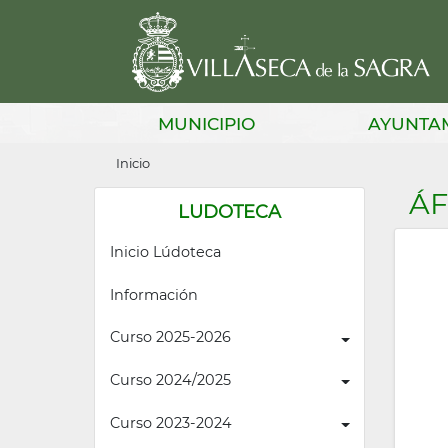
Pasar
al
contenido
principal
Main
MUNICIPIO
AYUNTA
navigation
Sobrescribir
Inicio
enlaces
ÁF
LUDOTECA
de
Inicio Lúdoteca
ayuda
a
Información
la
Curso 2025-2026
navegación
Curso 2024/2025
Curso 2023-2024