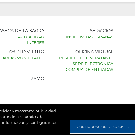
LASECA DE LA SAGRA
SERVICIOS
ACTUALIDAD
INCIDENCIAS URBANAS
INTERÉS
AYUNTAMIENTO
OFICINA VIRTUAL
AMIENTO
ÁREAS MUNICIPALES
PERFIL DEL CONTRATANTE
SEDE ELECTRÓNICA
SECA
COMPRA DE ENTRADAS
TURISMO
rvicios y mostrarte publicidad
artir de tus hábitos de
 información y configurar tus
untamiento de Villaseca de la Sagra
Aviso Legal
Política de
CONFIGURACIÓN DE COOKIES