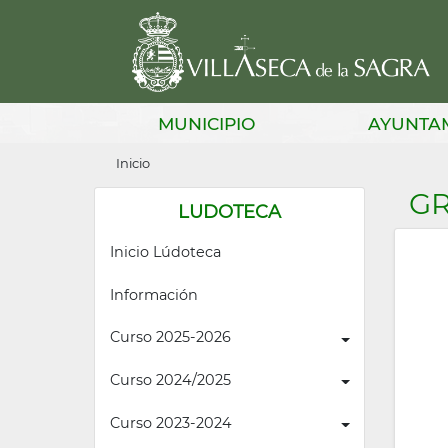
Pasar
al
contenido
principal
Main
MUNICIPIO
AYUNTA
navigation
Sobrescribir
Inicio
enlaces
GR
LUDOTECA
de
Inicio Lúdoteca
ayuda
a
Información
la
Curso 2025-2026
navegación
Curso 2024/2025
Curso 2023-2024