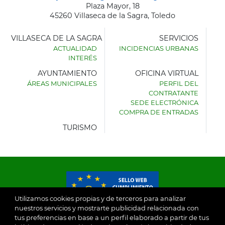
Plaza Mayor, 18
45260 Villaseca de la Sagra, Toledo
VILLASECA DE LA SAGRA
SERVICIOS
ACTUALIDAD
INCIDENCIAS URBANAS
INTERÉS
AYUNTAMIENTO
OFICINA VIRTUAL
ÁREAS MUNICIPALES
PERFIL DEL
AYUNTAMIENTO
CONTRATANTE
DE
SEDE ELECTRÓNICA
VILLASECA
COMPRA DE ENTRADAS
DE
LA
TURISMO
SAGRA
Utilizamos cookies propias y de terceros para analizar
nuestros servicios y mostrarte publicidad relacionada con
tus preferencias en base a un perfil elaborado a partir de tus
© 2026