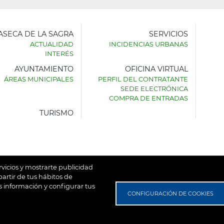
LASECA DE LA SAGRA
SERVICIOS
ACTUALIDAD
INCIDENCIAS URBANAS
INTERÉS
AYUNTAMIENTO
OFICINA VIRTUAL
AMIENTO
ÁREAS MUNICIPALES
PERFIL DEL CONTRATANTE
SEDE ELECTRÓNICA
SECA
COMPRA DE ENTRADAS
TURISMO
rvicios y mostrarte publicidad
artir de tus hábitos de
 información y configurar tus
untamiento de Villaseca de la Sagra
Aviso Legal
Política de
CONFIGURACIÓN DE COOKIES