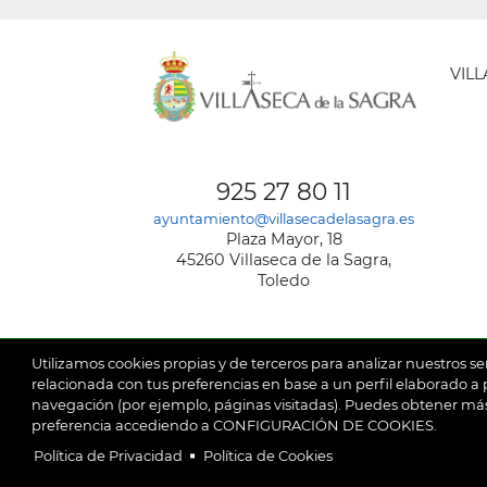
VIL
AYUNT
DE
925 27 80 11
VILLA
ayuntamiento@villasecadelasagra.es
DE
Plaza Mayor, 18
LA
45260 Villaseca de la Sagra,
SAGRA
Toledo
Utilizamos cookies propias y de terceros para analizar nuestros se
relacionada con tus preferencias en base a un perfil elaborado a p
navegación (por ejemplo, páginas visitadas). Puedes obtener más
© 2026
Ay
SubFooter
preferencia accediendo a CONFIGURACIÓN DE COOKIES.
Política de Privacidad
Política de Cookies