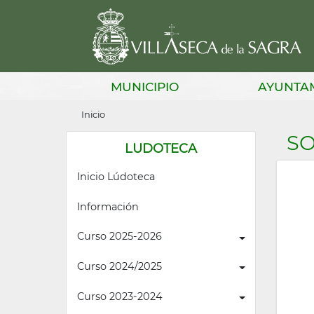
Pasar
al
contenido
principal
Main
MUNICIPIO
AYUNTA
navigation
Sobrescribir
Inicio
enlaces
SO
LUDOTECA
de
Inicio Lúdoteca
ayuda
a
Información
la
Curso 2025-2026
navegación
Curso 2024/2025
Curso 2023-2024