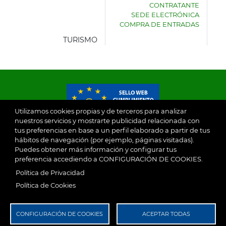
CONTRATANTE
DE
SEDE ELECTRÓNICA
VILLASECA
COMPRA DE ENTRADAS
DE
LA
TURISMO
SAGRA
Utilizamos cookies propias y de terceros para analizar
nuestros servicios y mostrarte publicidad relacionada con
tus preferencias en base a un perfil elaborado a partir de tus
© 2026
hábitos de navegación (por ejemplo, páginas visitadas).
Puedes obtener más información y configurar tus
preferencia accediendo a CONFIGURACIÓN DE COOKIES.
Ayuntamiento de Villaseca de la Sagra
Aviso Legal
Política de Privacidad
SubFooter
Política de Cookies
Política de Privacidad
RGPD
CONFIGURACIÓN DE COOKIES
ACEPTAR TODAS