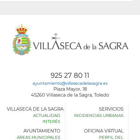
925 27 80 11
ayuntamiento@villasecadelasagra.es
Plaza Mayor, 18
45260 Villaseca de la Sagra, Toledo
VILLASECA DE LA SAGRA
SERVICIOS
ACTUALIDAD
INCIDENCIAS URBANAS
INTERÉS
AYUNTAMIENTO
OFICINA VIRTUAL
ÁREAS MUNICIPALES
PERFIL DEL
AYUNTAMIENTO