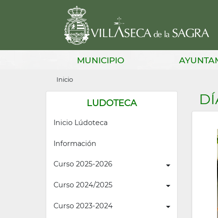
Pasar
al
contenido
principal
Main
MUNICIPIO
AYUNTA
navigation
Sobrescribir
Inicio
enlaces
DÍ
LUDOTECA
de
Inicio Lúdoteca
ayuda
a
Información
la
Curso 2025-2026
navegación
Curso 2024/2025
Curso 2023-2024