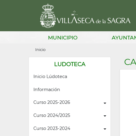
Pasar
al
contenido
principal
Main
MUNICIPIO
AYUNTA
navigation
Sobrescribir
Inicio
enlaces
CA
LUDOTECA
de
Inicio Lúdoteca
ayuda
a
Información
la
Curso 2025-2026
navegación
Curso 2024/2025
Curso 2023-2024