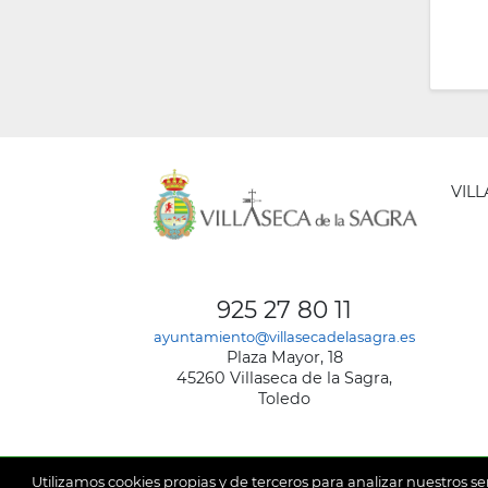
VIL
AYUNT
DE
925 27 80 11
VILLA
ayuntamiento@villasecadelasagra.es
DE
Plaza Mayor, 18
LA
45260 Villaseca de la Sagra,
SAGRA
Toledo
Utilizamos cookies propias y de terceros para analizar nuestros se