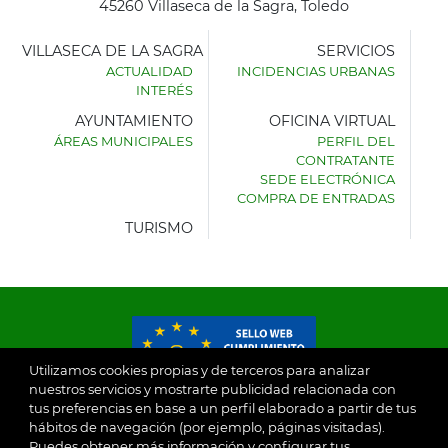
45260 Villaseca de la Sagra, Toledo
VILLASECA DE LA SAGRA
SERVICIOS
ACTUALIDAD
INCIDENCIAS URBANAS
INTERÉS
AYUNTAMIENTO
OFICINA VIRTUAL
ÁREAS MUNICIPALES
PERFIL DEL
AYUNTAMIENTO
CONTRATANTE
DE
SEDE ELECTRÓNICA
VILLASECA
COMPRA DE ENTRADAS
DE
LA
TURISMO
SAGRA
Utilizamos cookies propias y de terceros para analizar
nuestros servicios y mostrarte publicidad relacionada con
tus preferencias en base a un perfil elaborado a partir de tus
© 2026
hábitos de navegación (por ejemplo, páginas visitadas).
Puedes obtener más información y configurar tus