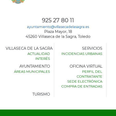
925 27 80 11
ayuntamiento@villasecadelasagra.es
Plaza Mayor, 18
45260 Villaseca de la Sagra, Toledo
VILLASECA DE LA SAGRA
SERVICIOS
ACTUALIDAD
INCIDENCIAS URBANAS
INTERÉS
AYUNTAMIENTO
OFICINA VIRTUAL
ÁREAS MUNICIPALES
PERFIL DEL
AYUNTAMIENTO
CONTRATANTE
DE
SEDE ELECTRÓNICA
VILLASECA
COMPRA DE ENTRADAS
DE
LA
TURISMO
SAGRA