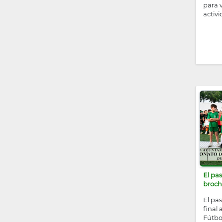
para v
activ
El pa
broche
El pa
final
Fútbo