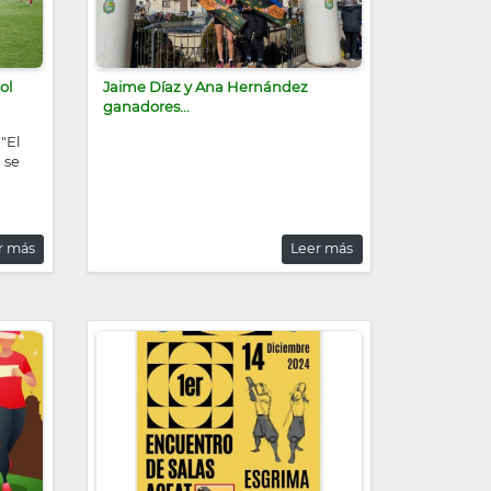
ol
Jaime Díaz y Ana Hernández
ganadores...
"El
 se
r más
Leer más