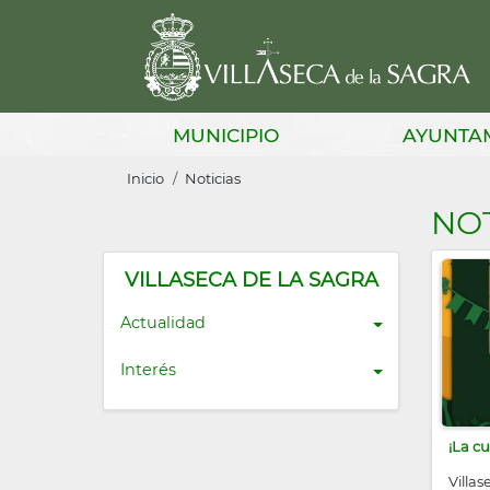
Pasar
al
contenido
principal
Main
MUNICIPIO
AYUNTA
navigation
Sobrescribir
Inicio
Noticias
enlaces
NOT
de
ayuda
VILLASECA DE LA SAGRA
a
Actualidad
la
Interés
navegación
¡La c
Villas