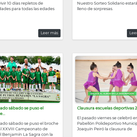
ivir 10 días repletos de
Nuestro Sorteo Solidario estar
idades para todas las edades
lleno de sorpresas.
Leer más
Lee
sado sábado se puso el
Clausura escuelas deportivas 
...
El pasado viernes se celebró en
sado sábado se puso el broche
Pabellón Polideportivo Munici
 al XXVIII Campeonato de
Joaquín Peiró la clausura de
l Benjamín La Sagra con la