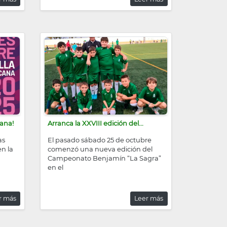
cana!
Arranca la XXVIII edición del...
as
El pasado sábado 25 de octubre
en la
comenzó una nueva edición del
Campeonato Benjamín “La Sagra”
en el
r más
Leer más