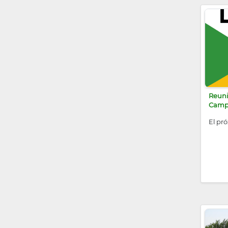
Reunió
Campe
El pr