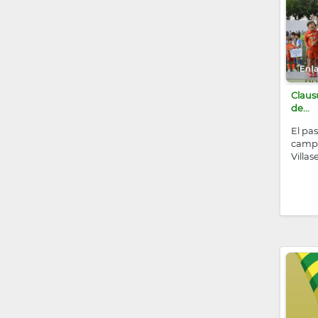
Claus
de...
El pas
campo
Villas