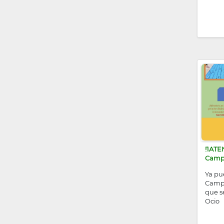
!1ATE
Camp
Ya pue
Campa
que s
Ocio