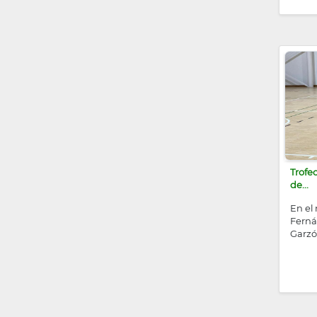
Trofeo
de...
En el 
Ferná
Garzó