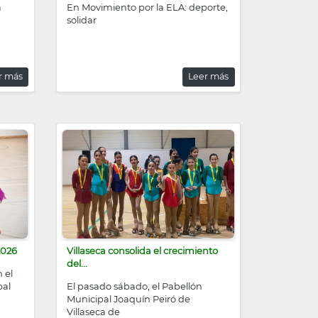
á
En Movimiento por la ELA: deporte,
solidar
r más
Leer más
2026
Villaseca consolida el crecimiento
del...
 el
pal
El pasado sábado, el Pabellón
Municipal Joaquín Peiró de
Villaseca de