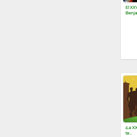
El XX
Benja
¡La XX
te...