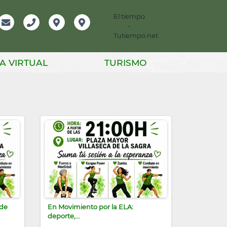
El tiempo
-
mación
Email
Teléfono
Localización
Instagram
Tutiempo.net
er
A VIRTUAL
TURISMO
 de
En Movimiento por la ELA:
deporte,...