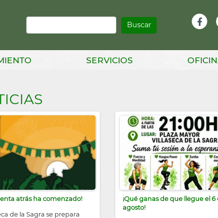
Buscar
Infor
Facebook
Head
MIENTO
SERVICIOS
OFICIN
ICIAS
uenta atrás ha comenzado!
¡Qué ganas de que llegue el 6
agosto!
eca de la Sagra se prepara