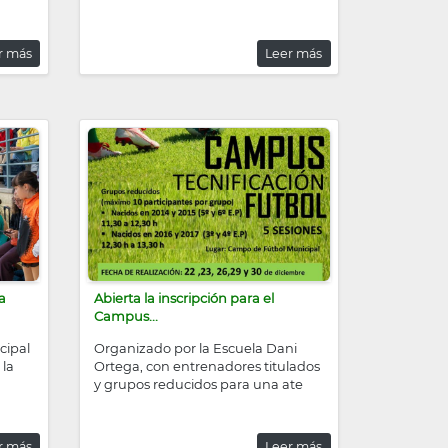
r más
Leer más
a
Abierta la inscripción para el
Campus...
cipal
Organizado por la Escuela Dani
 la
Ortega, con entrenadores titulados
y grupos reducidos para una ate
r más
Leer más