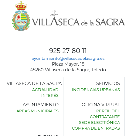
925 27 80 11
ayuntamiento@villasecadelasagra.es
Plaza Mayor, 18
45260 Villaseca de la Sagra, Toledo
VILLASECA DE LA SAGRA
SERVICIOS
ACTUALIDAD
INCIDENCIAS URBANAS
INTERÉS
AYUNTAMIENTO
OFICINA VIRTUAL
ÁREAS MUNICIPALES
PERFIL DEL
AYUNTAMIENTO
CONTRATANTE
DE
SEDE ELECTRÓNICA
VILLASECA
COMPRA DE ENTRADAS
DE