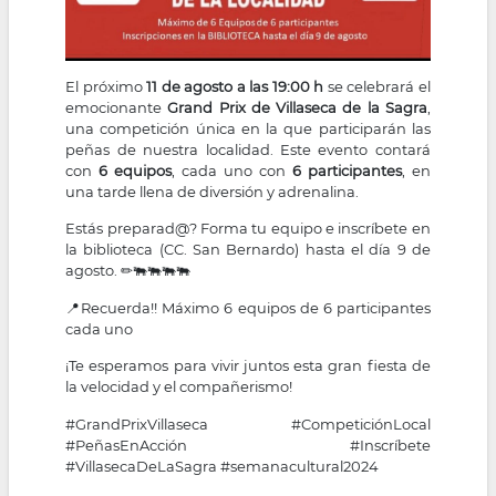
El próximo
11 de agosto a las 19:00 h
se celebrará el
emocionante
Grand Prix de Villaseca de la Sagra
,
una competición única en la que participarán las
peñas de nuestra localidad. Este evento contará
con
6 equipos
, cada uno con
6 participantes
, en
una tarde llena de diversión y adrenalina.
Estás preparad@? Forma tu equipo e inscríbete en
la biblioteca (CC. San Bernardo) hasta el día 9 de
agosto. ✏🐃🐃🐃🐃
📍Recuerda!! Máximo 6 equipos de 6 participantes
cada uno
¡Te esperamos para vivir juntos esta gran fiesta de
la velocidad y el compañerismo!
#GrandPrixVillaseca #CompeticiónLocal
#PeñasEnAcción #Inscríbete
#VillasecaDeLaSagra #semanacultural2024