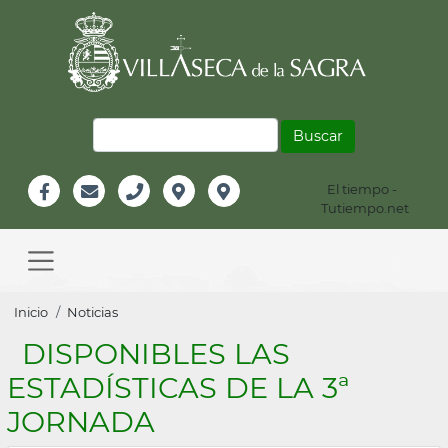
Pasar
al
contenido
principal
Buscar
El tiempo -
Información
Tutiempo.net
Facebook
Email
Teléfono
Localización
Instagram
Header
Main
navigation
Sobrescribir
Inicio
Noticias
enlaces
DISPONIBLES LAS
de
ESTADÍSTICAS DE LA 3ª
ayuda
JORNADA
a