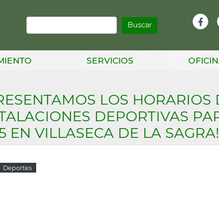
Buscar
Infor
Facebook
Head
MIENTO
SERVICIOS
OFICIN
RESENTAMOS LOS HORARIOS 
TALACIONES DEPORTIVAS PAR
5 EN VILLASECA DE LA SAGRA
Deportes