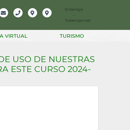
El tiempo
-
mación
Email
Teléfono
Localización
Instagram
Tutiempo.net
er
A VIRTUAL
TURISMO
DE USO DE NUESTRAS
A ESTE CURSO 2024-
!