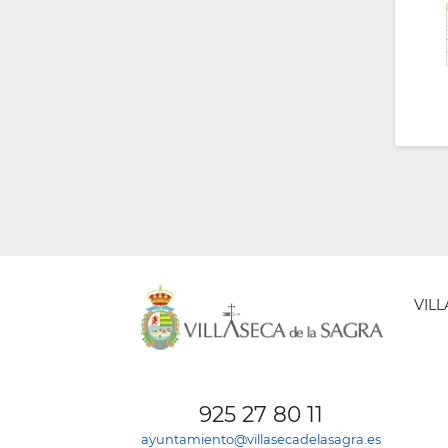
VIL
AYUNT
DE
925 27 80 11
VILLA
ayuntamiento@villasecadelasagra.es