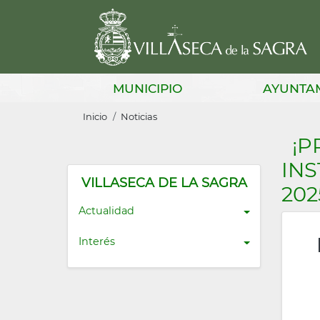
Pasar
al
contenido
principal
Main
MUNICIPIO
AYUNTA
navigation
Sobrescribir
Inicio
Noticias
enlaces
¡P
de
INS
ayuda
VILLASECA DE LA SAGRA
202
a
Actualidad
la
Interés
navegación