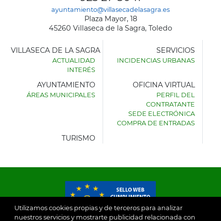
ayuntamiento@villasecadelasagra.es
Plaza Mayor, 18
45260 Villaseca de la Sagra, Toledo
VILLASECA DE LA SAGRA
SERVICIOS
ACTUALIDAD
INCIDENCIAS URBANAS
INTERÉS
AYUNTAMIENTO
OFICINA VIRTUAL
ÁREAS MUNICIPALES
PERFIL DEL
AYUNTAMIENTO
CONTRATANTE
DE
SEDE ELECTRÓNICA
VILLASECA
COMPRA DE ENTRADAS
DE
LA
TURISMO
SAGRA
Utilizamos cookies propias y de terceros para analizar
nuestros servicios y mostrarte publicidad relacionada con