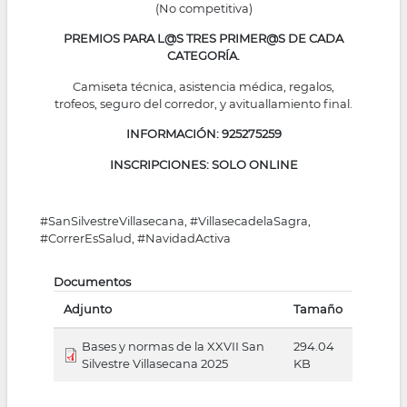
(No competitiva)
PREMIOS PARA L@S TRES PRIMER@S DE CADA
CATEGORÍA.
Camiseta técnica, asistencia médica, regalos,
trofeos, seguro del corredor, y avituallamiento final.
INFORMACIÓN: 925275259
INSCRIPCIONES:
SOLO ONLINE
#SanSilvestreVillasecana, #VillasecadelaSagra,
#CorrerEsSalud, #NavidadActiva
Documentos
Adjunto
Tamaño
Bases y normas de la XXVII San
294.04
Silvestre Villasecana 2025
KB