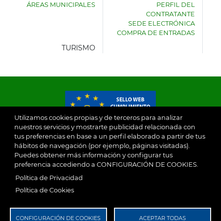
ÁREAS MUNICIPALES
PERFIL DEL
AYUNTAMIENTO
CONTRATANTE
DE
SEDE ELECTRÓNICA
VILLASECA
COMPRA DE ENTRADAS
DE
LA
TURISMO
SAGRA
Utilizamos cookies propias y de terceros para analizar
nuestros servicios y mostrarte publicidad relacionada con
tus preferencias en base a un perfil elaborado a partir de tus
© 2026
hábitos de navegación (por ejemplo, páginas visitadas).
Puedes obtener más información y configurar tus
preferencia accediendo a CONFIGURACIÓN DE COOKIES.
Ayuntamiento de Villaseca de la Sagra
Aviso Legal
Política de Privacidad
SubFooter
Política de Cookies
Política de Privacidad
RGPD
CONFIGURACIÓN DE COOKIES
ACEPTAR TODAS