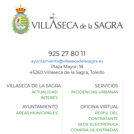
925 27 80 11
ayuntamiento@villasecadelasagra.es
Plaza Mayor, 18
45260 Villaseca de la Sagra, Toledo
VILLASECA DE LA SAGRA
SERVICIOS
ACTUALIDAD
INCIDENCIAS URBANAS
INTERÉS
AYUNTAMIENTO
OFICINA VIRTUAL
ÁREAS MUNICIPALES
PERFIL DEL
AYUNTAMIENTO
CONTRATANTE
DE
SEDE ELECTRÓNICA
VILLASECA
COMPRA DE ENTRADAS
DE