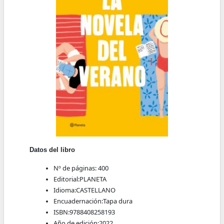
Datos del libro
Nº de páginas:
400
Editorial:
PLANETA
Idioma:
CASTELLANO
Encuadernación:
Tapa dura
ISBN:
9788408258193
Año de edición:
2022