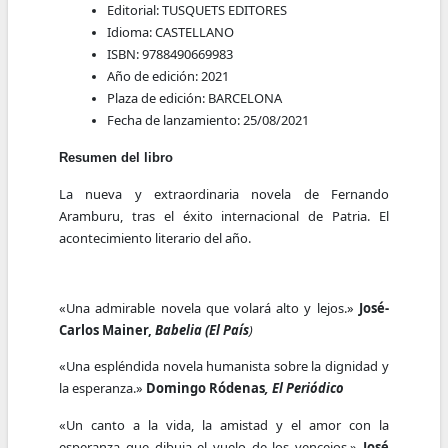
Editorial:
TUSQUETS EDITORES
Idioma:
CASTELLANO
ISBN:
9788490669983
Año de edición:
2021
Plaza de edición:
BARCELONA
Fecha de lanzamiento:
25/08/2021
Resumen del libro
La nueva y extraordinaria novela de Fernando
Aramburu, tras el éxito internacional de Patria. El
acontecimiento literario del año.
«Una admirable novela que volará alto y lejos.»
José-
Carlos Mainer,
Babelia (El País
)
«Una espléndida novela humanista sobre la dignidad y
la esperanza.»
Domingo Ródenas
, El Periódico
«Un canto a la vida, la amistad y el amor con la
esperanza que dibuja el vuelo de los vencejos.»
José