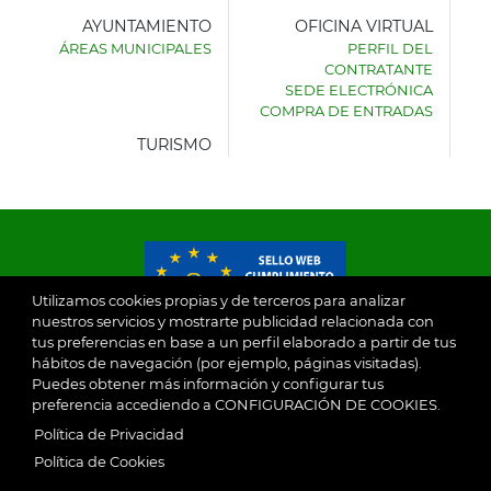
AYUNTAMIENTO
OFICINA VIRTUAL
ÁREAS MUNICIPALES
PERFIL DEL
AYUNTAMIENTO
CONTRATANTE
DE
SEDE ELECTRÓNICA
VILLASECA
COMPRA DE ENTRADAS
DE
LA
TURISMO
SAGRA
Utilizamos cookies propias y de terceros para analizar
nuestros servicios y mostrarte publicidad relacionada con
tus preferencias en base a un perfil elaborado a partir de tus
© 2026
hábitos de navegación (por ejemplo, páginas visitadas).
Puedes obtener más información y configurar tus
preferencia accediendo a CONFIGURACIÓN DE COOKIES.
Ayuntamiento de Villaseca de la Sagra
Aviso Legal
Política de Privacidad
SubFooter
Política de Cookies