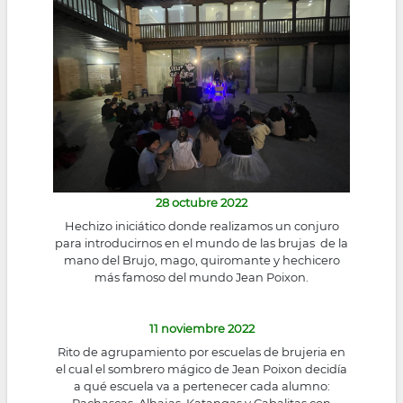
la
navegación
28 octubre 2022
Hechizo iniciático donde realizamos un conjuro
para introducirnos en el mundo de las brujas de la
mano del Brujo, mago, quiromante y hechicero
más famoso del mundo Jean Poixon.
11 noviembre 2022
Rito de agrupamiento por escuelas de brujeria en
el cual el sombrero mágico de Jean Poixon decidía
a qué escuela va a pertenecer cada alumno:
Pachascas, Alhajas, Katangas y Cabalitas con