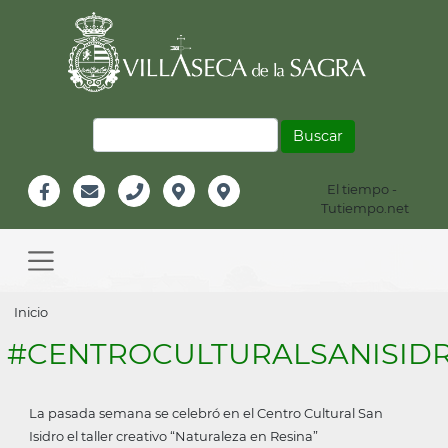
Pasar
al
contenido
principal
Buscar
El tiempo -
Información
Tutiempo.net
Facebook
Email
Teléfono
Localización
Instagram
Header
Main
navigation
Sobrescribir
Inicio
enlaces
#CENTROCULTURALSANISID
de
ayuda
La pasada semana se celebró en el Centro Cultural San
a
Isidro el taller creativo “Naturaleza en Resina”