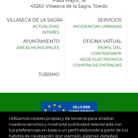
Plaza Mayor, 18
45260 Villaseca de la Sagra, Toledo
VILLASECA DE LA SAGRA
SERVICIOS
ACTUALIDAD
INCIDENCIAS URBANAS
INTERÉS
AYUNTAMIENTO
OFICINA VIRTUAL
ÁREAS MUNICIPALES
PERFIL DEL
AYUNTAMIENTO
CONTRATANTE
DE
SEDE ELECTRÓNICA
VILLASECA
COMPRA DE ENTRADAS
DE
LA
TURISMO
SAGRA
Utilizamos cookies propias y de terceros para analizar
nuestros servicios y mostrarte publicidad relacionada con
tus preferencias en base a un perfil elaborado a partir de tus
© 2026
hábitos de navegación (por ejemplo, páginas visitadas).