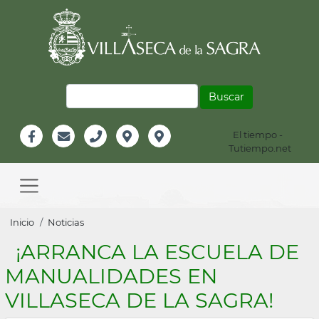
Pasar
al
contenido
principal
Buscar
El tiempo -
Información
Tutiempo.net
Facebook
Email
Teléfono
Localización
Instagram
Header
Main
navigation
Sobrescribir
Inicio
Noticias
enlaces
¡ARRANCA LA ESCUELA DE
de
MANUALIDADES EN
ayuda
VILLASECA DE LA SAGRA!
a