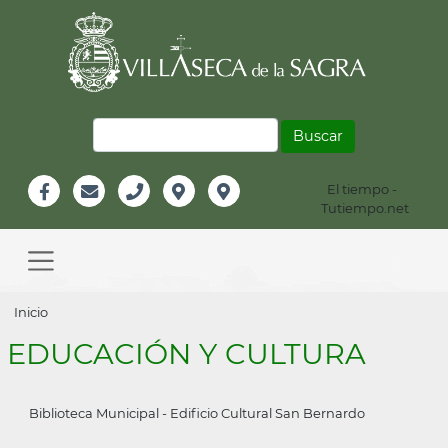
Pasar
al
contenido
principal
Buscar
El tiempo -
Información
Tutiempo.net
Facebook
Email
Teléfono
Localización
Instagram
Header
Main
navigation
Sobrescribir
Inicio
enlaces
EDUCACIÓN Y CULTURA
de
ayuda
Biblioteca Municipal - Edificio Cultural San Bernardo
a