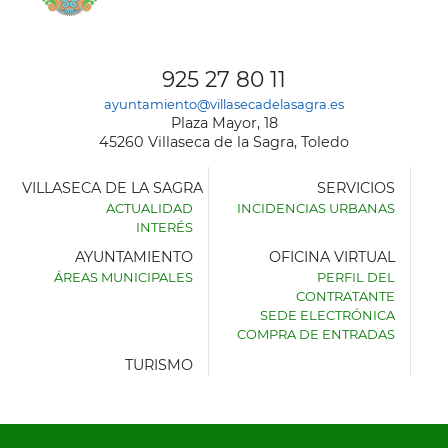
925 27 80 11
ayuntamiento@villasecadelasagra.es
Plaza Mayor, 18
45260 Villaseca de la Sagra, Toledo
VILLASECA DE LA SAGRA
SERVICIOS
ACTUALIDAD
INCIDENCIAS URBANAS
INTERÉS
AYUNTAMIENTO
OFICINA VIRTUAL
ÁREAS MUNICIPALES
PERFIL DEL
AYUNTAMIENTO
CONTRATANTE
DE
SEDE ELECTRÓNICA
VILLASECA
COMPRA DE ENTRADAS
DE
LA
TURISMO
SAGRA