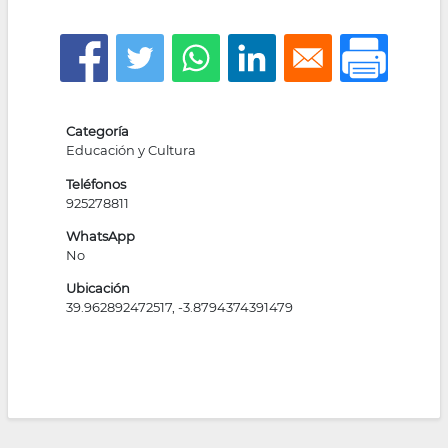
la
navegación
Categoría
Educación y Cultura
Teléfonos
925278811
WhatsApp
No
Ubicación
39.962892472517, -3.8794374391479