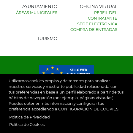
AYUNTAMIENTO
OFICINA VIRTUAL
ÁREAS MUNICIPALES
PERFIL DEL
AYUNTAMIENTO
CONTRATANTE
DE
SEDE ELECTRÓNICA
VILLASECA
COMPRA DE ENTRADAS
DE
LA
TURISMO
SAGRA
Utilizamos cookies propias y de terceros para analizar
nuestros servicios y mostrarte publicidad relacionada con
tus preferencias en base a un perfil elaborado a partir de tus
© 2026
hábitos de navegación (por ejemplo, páginas visitadas).
Puedes obtener más información y configurar tus
preferencia accediendo a CONFIGURACIÓN DE COOKIES.
Ayuntamiento de Villaseca de la Sagra
Aviso Legal
Política de Privacidad
SubFooter
Política de Cookies