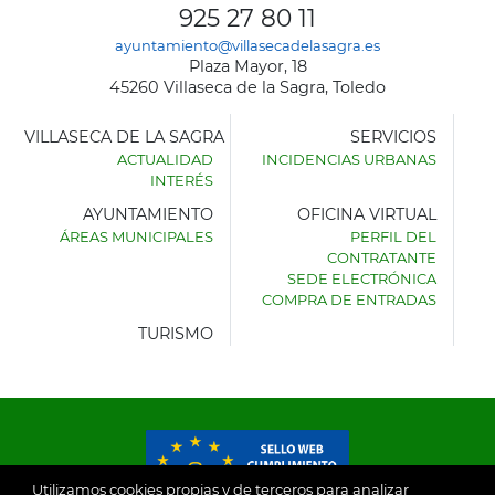
925 27 80 11
ayuntamiento@villasecadelasagra.es
Plaza Mayor, 18
45260 Villaseca de la Sagra, Toledo
VILLASECA DE LA SAGRA
SERVICIOS
ACTUALIDAD
INCIDENCIAS URBANAS
INTERÉS
AYUNTAMIENTO
OFICINA VIRTUAL
ÁREAS MUNICIPALES
PERFIL DEL
AYUNTAMIENTO
CONTRATANTE
DE
SEDE ELECTRÓNICA
VILLASECA
COMPRA DE ENTRADAS
DE
LA
TURISMO
SAGRA
Utilizamos cookies propias y de terceros para analizar